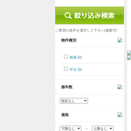
ご希望の条件を選択して下さい(複数可)
物件種別
新築 (0)
中古 (0)
築年数
価格
～