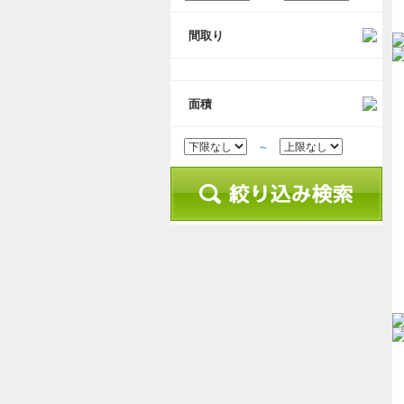
間取り
面積
～