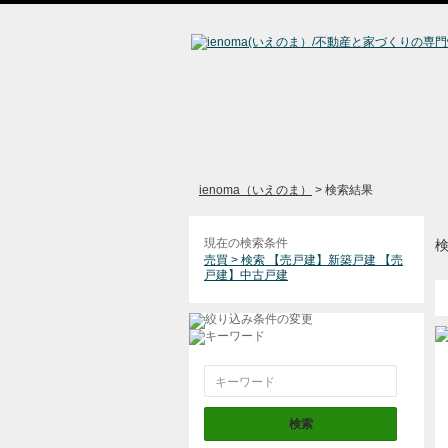
ienoma（いえのま）
> 検索結果
現在の検索条件
売買 > 検索 【売戸建】新築戸建 【売
戸建】中古戸建
Search for: