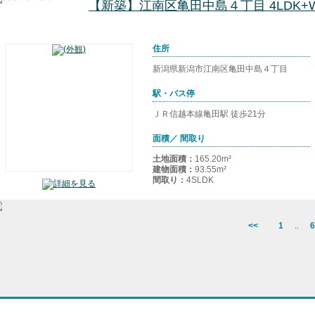
【新築】江南区亀田中島４丁目 4LDK+W
住所
新潟県新潟市江南区亀田中島４丁目
駅・バス停
ＪＲ信越本線亀田駅 徒歩21分
面積／ 間取り
土地面積：
165.20m²
建物面積：
93.55m²
間取り：
4SLDK
<<
1
..
6