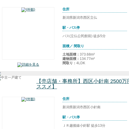
住所
新潟県新潟市西区立仏
駅・バス停
バス(立仏公民館前) 徒歩5分
面積／ 間取り
土地面積：
373.68m²
建物面積：
134.77m²
間取り：
4LDK
【売店舗・事務所】西区小針南 2500
ススメ】
住所
新潟県新潟市西区小針南
駅・バス停
ＪＲ越後線小針駅 徒歩13分