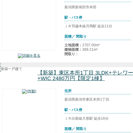
新潟県新発田市本田
駅・バス停
ＪＲ羽越本線月岡駅 徒歩11分
面積／ 間取り
土地面積：
2707.00m²
建物面積：
389.21m²
間取り：
【新築】東区本所1丁目 3LDK+テレ
+WIC 2480万円【限定1棟】
住所
新潟県新潟市東区本所1丁目
駅・バス停
ＪＲ白新線大形駅 徒歩16分
面積／ 間取り