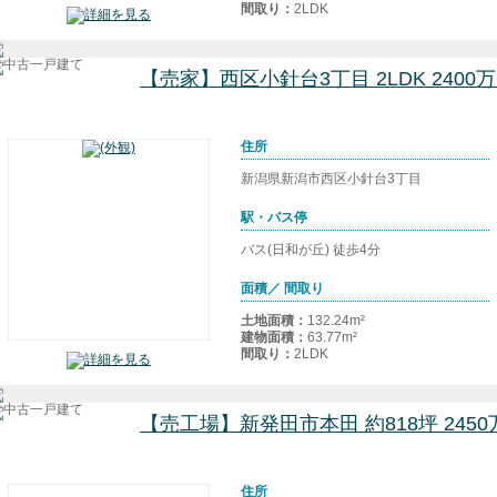
間取り：
2LDK
【売家】西区小針台3丁目 2LDK 240
住所
新潟県新潟市西区小針台3丁目
駅・バス停
バス(日和が丘) 徒歩4分
面積／ 間取り
土地面積：
132.24m²
建物面積：
63.77m²
間取り：
2LDK
【売工場】新発田市本田 約818坪 2450
住所