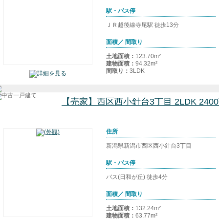
駅・バス停
ＪＲ越後線寺尾駅 徒歩13分
面積／ 間取り
土地面積：
123.70m²
建物面積：
94.32m²
間取り：
3LDK
【売家】西区西小針台3丁目 2LDK 24
住所
新潟県新潟市西区西小針台3丁目
駅・バス停
バス(日和が丘) 徒歩4分
面積／ 間取り
土地面積：
132.24m²
建物面積：
63.77m²