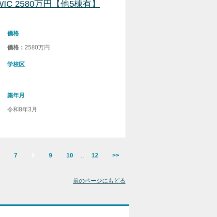
IC 2580万円【他5棟有】
価格
価格：
2580万円
学校区
築年月
令和8年3月
7
8
9
10
..
12
>>
前のページにもどる