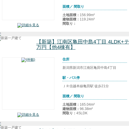
面積／ 間取り
土地面積：
156.99m²
建物面積：
119.24m²
間取り：
【新築】江南区亀田中島4丁目 4LDK+テ
万円【他4棟有】
住所
新潟県新潟市江南区亀田中島4丁目
駅・バス停
ＪＲ信越本線亀田駅 徒歩21分
面積／ 間取り
土地面積：
165.04m²
建物面積：
96.38m²
間取り：
4SLDK