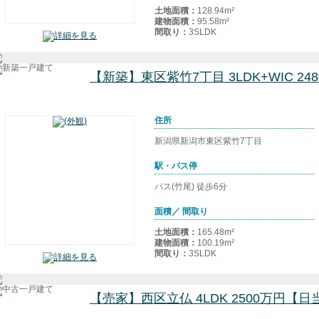
土地面積：
128.94m²
建物面積：
95.58m²
間取り：
3SLDK
【新築】東区紫竹7丁目 3LDK+WIC 2
住所
新潟県新潟市東区紫竹7丁目
駅・バス停
バス(竹尾) 徒歩6分
面積／ 間取り
土地面積：
165.48m²
建物面積：
100.19m²
間取り：
3SLDK
【売家】西区立仏 4LDK 2500万円【