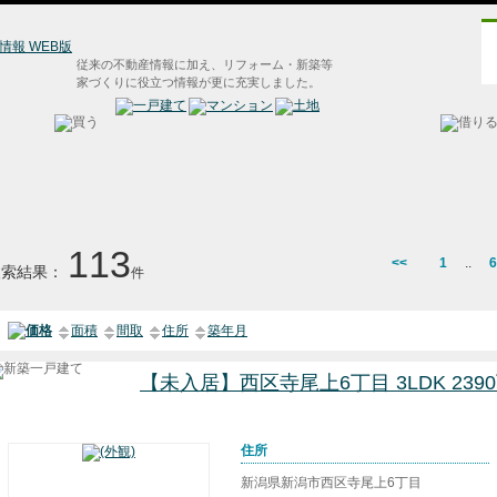
従来の不動産情報に加え、リフォーム・新築等
家づくりに役立つ情報が更に充実しました。
113
<<
1
..
6
検索結果：
件
価格
面積
間取
住所
築年月
【未入居】西区寺尾上6丁目 3LDK 23
住所
新潟県新潟市西区寺尾上6丁目