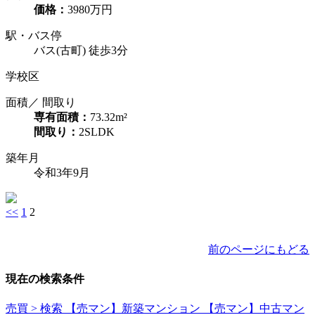
価格：
3980万円
駅・バス停
バス(古町) 徒歩3分
学校区
面積／ 間取り
専有面積：
73.32m²
間取り：
2SLDK
築年月
令和3年9月
<<
1
2
前のページにもどる
現在の検索条件
売買 > 検索 【売マン】新築マンション 【売マン】中古マン