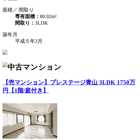
面積／ 間取り
専有面積：
80.92m²
間取り：
3LDK
築年月
平成５年2月
【売マンション】プレステージ青山 3LDK 1750万
円【1階/庭付き】