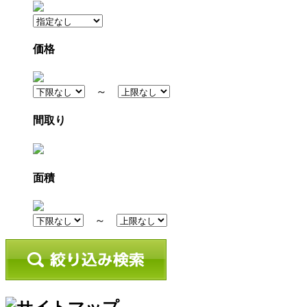
価格
～
間取り
面積
～