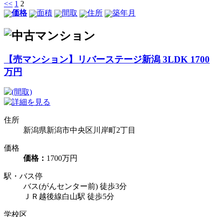
<<
1
2
価格
面積
間取
住所
築年月
【売マンション】リバーステージ新潟 3LDK 1700
万円
住所
新潟県新潟市中央区川岸町2丁目
価格
価格：
1700万円
駅・バス停
バス(がんセンター前) 徒歩3分
ＪＲ越後線白山駅 徒歩5分
学校区