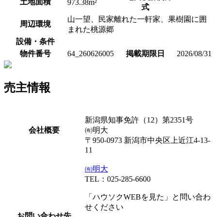
土地面積
973.38m²
式
山一望、民家離れた一軒家、果樹園に囲
周辺環境
まれた桃源郷
設備・条件
物件番号
64_260626005
掲載期限日
2026/08/31
売主情報
新潟県知事免許（12）第2351号
会社概要
㈲明大
〒950-0973 新潟市中央区上近江4-13-
11
㈲明大
TEL：025-285-6600
「ハウソクWEBを見た」と問い合わ
せください
お問い合わせ先