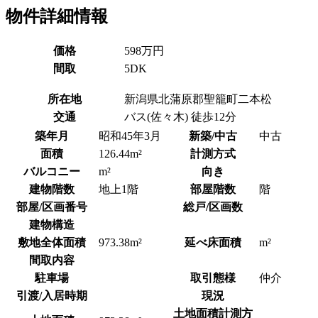
物件詳細情報
価格
598万円
間取
5DK
所在地
新潟県北蒲原郡聖籠町二本松
交通
バス(佐々木) 徒歩12分
築年月
昭和45年3月
新築/中古
中古
面積
126.44m²
計測方式
バルコニー
m²
向き
建物階数
地上1階
部屋階数
階
部屋/区画番号
総戸/区画数
建物構造
敷地全体面積
973.38m²
延べ床面積
m²
間取内容
駐車場
取引態様
仲介
引渡/入居時期
現況
土地面積計測方