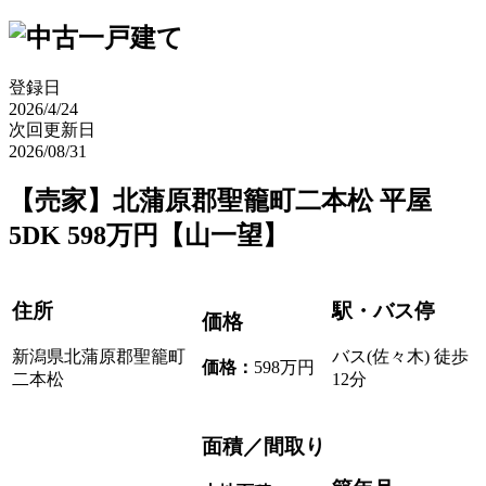
登録日
2026/4/24
次回更新日
2026/08/31
【売家】北蒲原郡聖籠町二本松 平屋
5DK 598万円【山一望】
住所
駅・バス停
価格
新潟県北蒲原郡聖籠町
バス(佐々木) 徒歩
価格
：
598万円
二本松
12分
面積／間取り