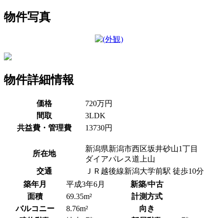
物件写真
物件詳細情報
価格
720万円
間取
3LDK
共益費・管理費
13730円
新潟県新潟市西区坂井砂山1丁目
所在地
ダイアパレス道上山
交通
ＪＲ越後線新潟大学前駅 徒歩10分
築年月
平成3年6月
新築/中古
面積
69.35m²
計測方式
バルコニー
8.76m²
向き