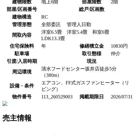
建物階数
地上6階
部屋階数
2階
部屋/区画番号
総戸/区画数
建物構造
RC
管理形態
全部委託 管理人日勤
洋室6.5畳 洋室5.4畳 和室6畳
間取内容
LDK13.3畳
住宅保険料
年
修繕積立金
10830円
駐車場
取引態様
仲介
引渡/入居時期
現況
清水フードセンター坂井店徒歩5分
周辺環境
（380m）
エアコン、FF式ガスファンヒーター（リ
設備・条件
ビング）
物件番号
113_260529003
掲載期限日
2026/07/31
売主情報