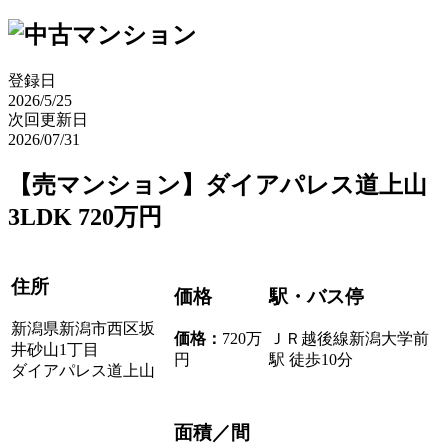
登録日
2026/5/25
次回更新日
2026/07/31
【売マンション】ダイアパレス道上山
3LDK 720万円
住所
価格
駅・バス停
新潟県新潟市西区坂
価格
：
720万
ＪＲ越後線新潟大学前
井砂山1丁目
円
駅 徒歩10分
ダイアパレス道上山
面積／間