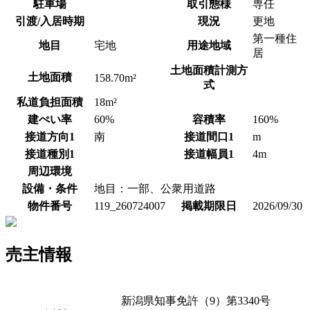
駐車場
取引態様
専任
引渡/入居時期
現況
更地
第一種住
地目
宅地
用途地域
居
土地面積計測方
土地面積
158.70m²
式
私道負担面積
18m²
建ぺい率
60%
容積率
160%
接道方向1
南
接道間口1
m
接道種別1
接道幅員1
4m
周辺環境
設備・条件
地目：一部、公衆用道路
物件番号
119_260724007
掲載期限日
2026/09/30
売主情報
新潟県知事免許（9）第3340号