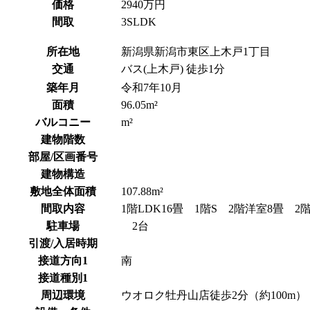
価格
2940万円
間取
3SLDK
所在地
新潟県新潟市東区上木戸1丁目
交通
バス(上木戸) 徒歩1分
築年月
令和7年10月
面積
96.05m²
バルコニー
m²
建物階数
部屋/区画番号
建物構造
敷地全体面積
107.88m²
間取内容
1階LDK16畳 1階S 2階洋室
駐車場
2台
引渡/入居時期
接道方向1
南
接道種別1
周辺環境
ウオロク牡丹山店徒歩2分（約100m）