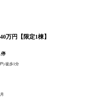
940万円【限定1棟】
ス停
戸) 徒歩1分
0月