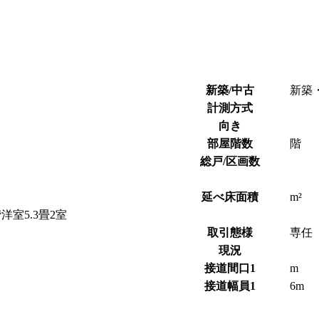
新築/中古
新築
計測方式
向き
部屋階数
階
総戸/区画数
延べ床面積
m²
8畳 2階洋室5.3畳2室
取引態様
専任
現況
接道間口1
m
接道幅員1
6m