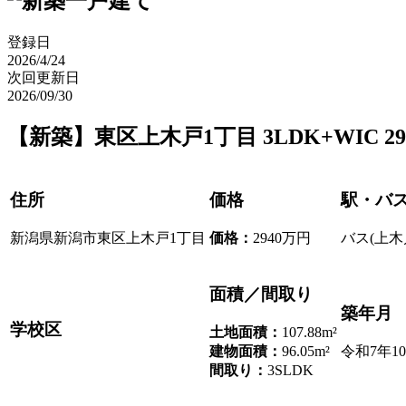
登録日
2026/4/24
次回更新日
2026/09/30
【新築】東区上木戸1丁目 3LDK+WIC 2
住所
価格
駅・バ
新潟県新潟市東区上木戸1丁目
価格
：
2940万円
バス(上木
面積／間取り
築年月
学校区
土地面積：
107.88m²
建物面積：
96.05m²
令和7年1
間取り：
3SLDK