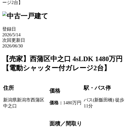
ージ2台】
登録日
2026/5/14
次回更新日
2026/06/30
【売家】西蒲区中之口 4sLDK 1480万円
【電動シャッター付ガレージ2台】
住所
駅・バス停
価格
新潟県新潟市西蒲区
バス(新飯田橋) 徒歩
価格
：
1480万円
中之口
11分
面積／間取り