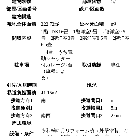
建物階数
部屋階数
階
部屋/区画番号
総戸/区画数
建物構造
敷地全体面積
222.72m²
延べ床面積
m²
1階LDK16畳 1階洋室9畳 2階洋室9.5
間取内容
畳 2階洋室3畳 2階洋室8.5畳 2階洋室
6.5畳
4台、うち電
動シャッター
駐車場
付ガレージ2台
取引態様
専任
（車種によ
る）
引渡/入居時期
現況
私道負担面積
41.15m²
接道方向1
南
接道間口1
m
接道種別1
接道幅員1
5m
接道方向2
南西
接道間口2
2.6m
周辺環境
令和8年1月リフォーム済（外壁塗装、キ
設備・条件