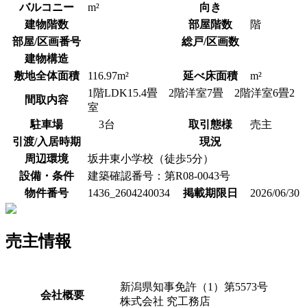
バルコニー
m²
向き
建物階数
部屋階数
階
部屋/区画番号
総戸/区画数
建物構造
敷地全体面積
116.97m²
延べ床面積
m²
1階LDK15.4畳 2階洋室7畳 2階洋室6畳2
間取内容
室
駐車場
3台
取引態様
売主
引渡/入居時期
現況
周辺環境
坂井東小学校（徒歩5分）
設備・条件
建築確認番号：第R08-0043号
物件番号
1436_2604240034
掲載期限日
2026/06/30
売主情報
新潟県知事免許（1）第5573号
会社概要
株式会社 究工務店