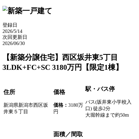
登録日
2026/5/14
次回更新日
2026/06/30
【新築分譲住宅】西区坂井東5丁目
3LDK+FC+SC 3180万円【限定1棟】
駅・バス停
住所
価格
バス(坂井東小学校入
新潟県新潟市西区坂
価格
：
3180万
口) 徒歩2分
井東５丁目
円
大堀幹線まで約50m
面積／間取