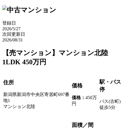
登録日
2026/5/27
次回更新日
2026/08/31
【売マンション】マンション北陸
1LDK 450万円
駅・バス
住所
価格
停
新潟県新潟市中央区寄居町697番
価格
：
450万
地1
バス(古町)
円
マンション北陸
徒歩5分
面積／間