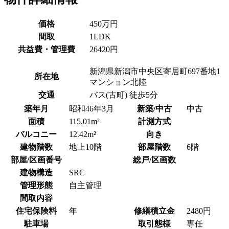
価格
450万円
間取
1LDK
共益費・管理費
26420円
新潟県新潟市中央区寄居町697番地1
所在地
マンション北陸
交通
バス(古町) 徒歩5分
築年月
昭和46年3月
新築/中古
中古
面積
115.01m²
計測方式
バルコニー
12.42m²
向き
建物階数
地上10階
部屋階数
6階
部屋/区画番号
総戸/区画数
建物構造
SRC
管理形態
自主管理
間取内容
住宅保険料
年
修繕積立金
2480円
駐車場
取引態様
専任