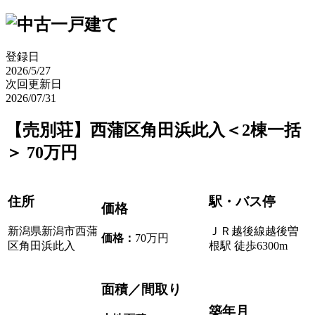
登録日
2026/5/27
次回更新日
2026/07/31
【売別荘】西蒲区角田浜此入＜2棟一括
＞ 70万円
住所
駅・バス停
価格
新潟県新潟市西蒲
ＪＲ越後線越後曽
価格
：
70万円
区角田浜此入
根駅 徒歩6300m
面積／間取り
築年月