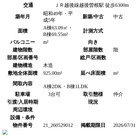
交通
ＪＲ越後線越後曽根駅 徒歩6300m
昭和49年・平
築年月
新築/中古
中古
成5年
A棟63.09㎡・
面積
計測方式
B棟69.55m²
バルコニー
m²
向き
建物階数
部屋階数
階
部屋/区画番号
総戸/区画数
建物構造
木造
敷地全体面積
925.00m²
延べ床面積
m²
間取内容
A棟2DK・B棟1LDK
駐車場
3台可
取引態様
仲介
引渡/入居時期
現況
周辺環境
設備・条件
物件番号
21_260529012
掲載期限日
2026/07/31