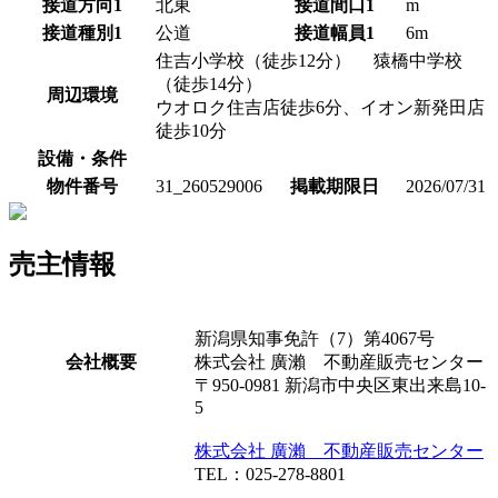
接道方向1
北東
接道間口1
m
接道種別1
公道
接道幅員1
6m
住吉小学校（徒歩12分） 猿橋中学校
（徒歩14分）
周辺環境
ウオロク住吉店徒歩6分、イオン新発田店
徒歩10分
設備・条件
物件番号
31_260529006
掲載期限日
2026/07/31
売主情報
新潟県知事免許（7）第4067号
会社概要
株式会社 廣瀨 不動産販売センター
〒950-0981 新潟市中央区東出来島10-
5
株式会社 廣瀨 不動産販売センター
TEL：025-278-8801