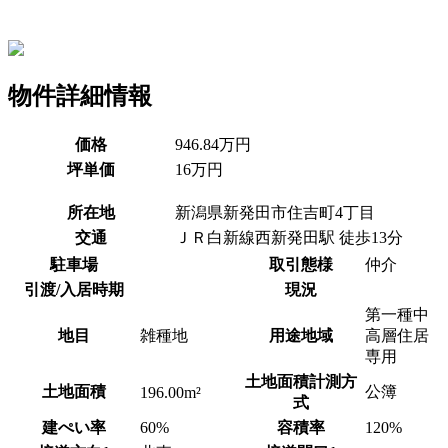
物件詳細情報
価格
946.84万円
坪単価
16万円
所在地
新潟県新発田市住吉町4丁目
交通
ＪＲ白新線西新発田駅 徒歩13分
駐車場
取引態様
仲介
引渡/入居時期
現況
第一種中
地目
雑種地
用途地域
高層住居
専用
土地面積計測方
土地面積
公簿
196.00m²
式
建ぺい率
60%
容積率
120%