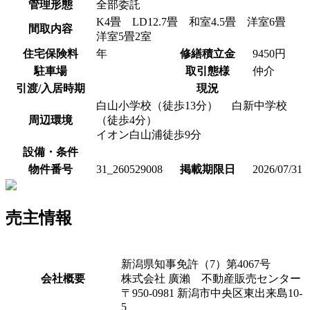
管理形態
全部委託
K4畳 LD12.7畳 和室4.5畳 洋室6畳
間取内容
洋室5畳2室
住宅保険料
年
修繕積立金
9450円
駐車場
取引態様
仲介
引渡/入居時期
現況
白山小学校（徒歩13分） 白新中学校
周辺環境
（徒歩4分）
イオン白山浦徒歩9分
設備・条件
物件番号
31_260529008
掲載期限日
2026/07/31
売主情報
新潟県知事免許（7）第4067号
会社概要
株式会社 廣瀨 不動産販売センター
〒950-0981 新潟市中央区東出来島10-
5