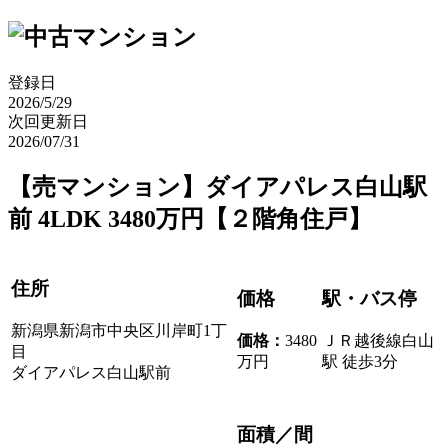
登録日
2026/5/29
次回更新日
2026/07/31
【売マンション】ダイアパレス白山駅
前 4LDK 3480万円【２階角住戸】
住所
価格
駅・バス停
新潟県新潟市中央区川岸町1丁
価格
：
3480
ＪＲ越後線白山
目
万円
駅 徒歩3分
ダイアパレス白山駅前
面積／間