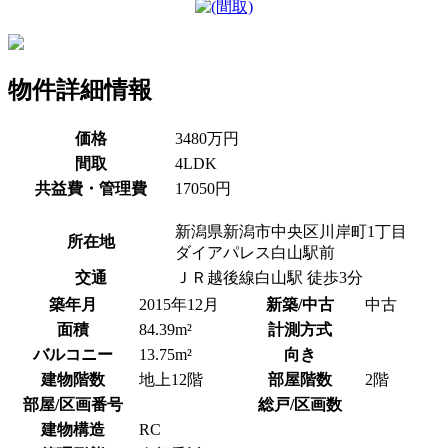
物件詳細情報
価格
3480万円
間取
4LDK
共益費・管理費
17050円
新潟県新潟市中央区川岸町1丁目
所在地
ダイアパレス白山駅前
交通
ＪＲ越後線白山駅 徒歩3分
築年月
2015年12月
新築/中古
中古
面積
84.39m²
計測方式
バルコニー
13.75m²
向き
建物階数
地上12階
部屋階数
2階
部屋/区画番号
総戸/区画数
建物構造
RC