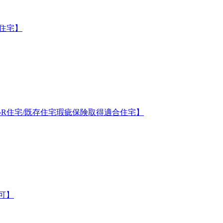
R住宅】
安心R住宅/既存住宅瑕疵保険取得適合住宅】
更可】