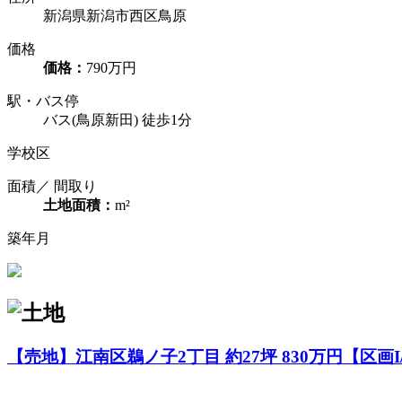
新潟県新潟市西区鳥原
価格
価格：
790万円
駅・バス停
バス(鳥原新田) 徒歩1分
学校区
面積／ 間取り
土地面積：
m²
築年月
【売地】江南区鵜ノ子2丁目 約27坪 830万円【区画I