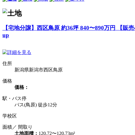
【宅地分譲】西区鳥原 約36坪 840〜890万円 【販売
up
住所
新潟県新潟市西区鳥原
価格
価格：
駅・バス停
バス(鳥原) 徒歩12分
学校区
面積／ 間取り
土地面積：
120.72〜120.73m²