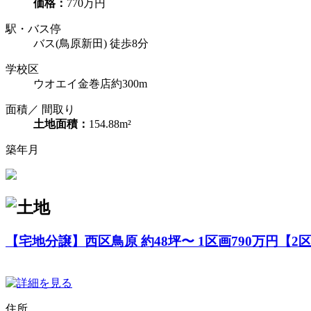
価格：
770万円
駅・バス停
バス(鳥原新田) 徒歩8分
学校区
ウオエイ金巻店約300m
面積／ 間取り
土地面積：
154.88m²
築年月
【宅地分譲】西区鳥原 約48坪〜 1区画790万円【2
住所