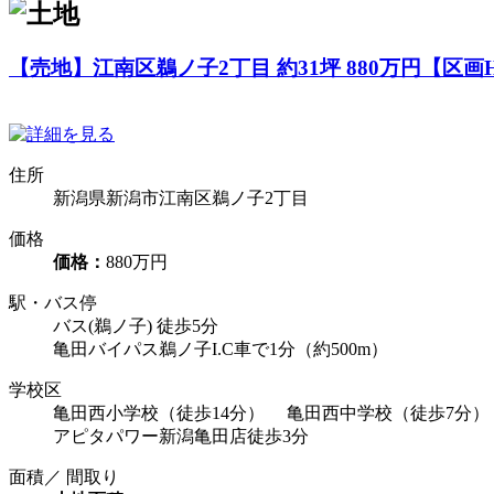
【売地】江南区鵜ノ子2丁目 約31坪 880万円【区画
住所
新潟県新潟市江南区鵜ノ子2丁目
価格
価格：
880万円
駅・バス停
バス(鵜ノ子) 徒歩5分
亀田バイパス鵜ノ子I.C車で1分（約500m）
学校区
亀田西小学校（徒歩14分） 亀田西中学校（徒歩7分）
アピタパワー新潟亀田店徒歩3分
面積／ 間取り