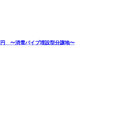
0万円 〜消雪パイプ埋設型分譲地〜