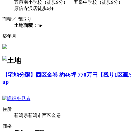
五泉南小学校（徒歩9分） 五泉中学校（徒歩9分）
原信寺沢店徒歩6分
面積／ 間取り
土地面積：
m²
築年月
【宅地分譲】西区金巻 約46坪 770万円【残り1区画
up
住所
新潟県新潟市西区金巻
価格