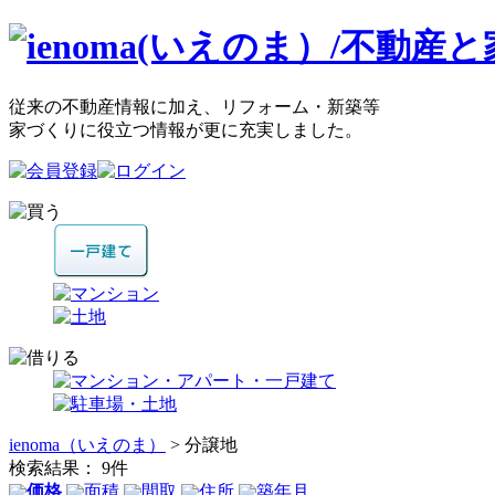
従来の不動産情報に加え、リフォーム・新築等
家づくりに役立つ情報が更に充実しました。
ienoma（いえのま）
> 分譲地
検索結果：
9
件
価格
面積
間取
住所
築年月