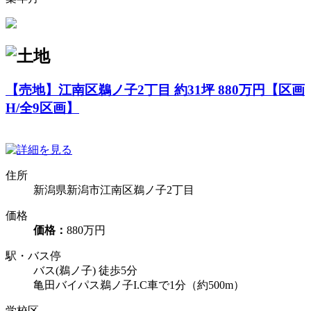
【売地】江南区鵜ノ子2丁目 約31坪 880万円【区画
H/全9区画】
住所
新潟県新潟市江南区鵜ノ子2丁目
価格
価格：
880万円
駅・バス停
バス(鵜ノ子) 徒歩5分
亀田バイパス鵜ノ子I.C車で1分（約500m）
学校区