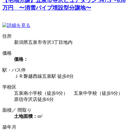
【宅地分譲】五泉市寺沢ピュアタウン 547.3〜630
万円 〜消雪パイプ埋設型分譲地〜
住所
新潟県五泉市寺沢3丁目地内
価格
価格：
駅・バス停
ＪＲ磐越西線五泉駅 徒歩8分
学校区
五泉南小学校（徒歩9分） 五泉中学校（徒歩9分）
原信寺沢店徒歩6分
面積／ 間取り
土地面積：
m²
築年月