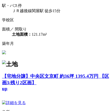
駅・バス停
ＪＲ越後線関屋駅 徒歩15分
学校区
面積／ 間取り
土地面積：
121.17m²
築年月
【宅地分譲】中央区文京町 約36坪 1395.4万円 【区
画3/残り2区画】
up