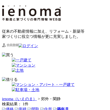
従来の不動産情報に加え、リフォーム・新築等
家づくりに役立つ情報が更に充実しました。
ienoma（いえのま）
> 郊外・閑静
検索結果：
1
件
価格
面積
間取
住所
築年月